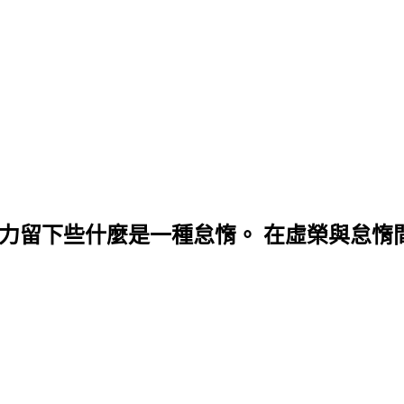
努力留下些什麼是一種怠惰。 在虛榮與怠惰