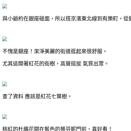
與小爺約在銀座碰面，所以搭京濱東北線到有樂町，從
不愧是銀座！潔淨美麗的街道逛起來很舒服。
尤其這開著紅花的街樹，高聳挺拔 氣質出眾。
查了資料 應該是紅花七葉樹。
桃紅的杜鵑花開在藍色的蒂芬妮門前，真好看！