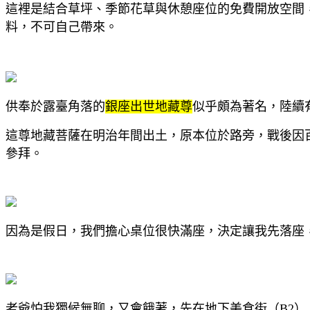
這裡是結合草坪、季節花草與休憩座位的免費開放空間
料，不可自己帶來。
供奉於露臺角落的
銀座出世地藏尊
似乎頗為著名，陸續
這尊地藏菩薩在明治年間出土，原本位於路旁，戰後因
參拜。
因為是假日，我們擔心桌位很快滿座，決定讓我先落座
老爺怕我獨候無聊，又會餓著，先在地下美食街（B2）